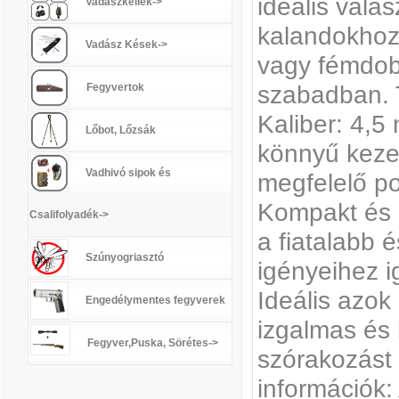
ideális válas
Vadászkellék->
kalandokhoz,
Vadász Kések->
vagy fémdobo
szabadban. 
Fegyvertok
Kaliber: 4,5 
Lőbot, Lőzsák
könnyű keze
Vadhivó sipok és
megfelelő po
Kompakt és 
Csalifolyadék->
a fiatalabb 
Szúnyogriasztó
igényeihez i
Ideális azok
Engedélymentes fegyverek
izgalmas és 
Fegyver,Puska, Sörétes->
szórakozást 
információk