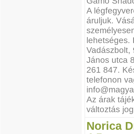
Gamo Shado
A légfegyvere
áruljuk. Vás
személyesen,
lehetséges. 
Vadászbolt,
János utca 8
261 847. Kés
telefonon va
info@magyar
Az árak tájé
változtás jog
Norica D