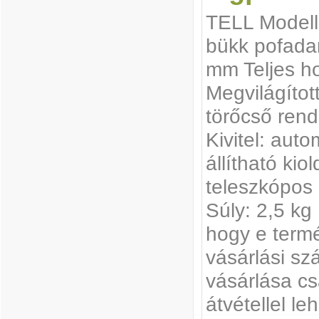
TELL Modell
bükk pofada
mm Teljes h
Megvilágítot
törőcső rend
Kivitel: auto
állítható kio
teleszkópos 
Súly: 2,5 kg 
hogy e termé
vásárlási sz
vásárlása c
átvétellel le