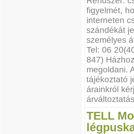
Rendszer: cs
figyelmét, h
interneten c
szándékát je
személyes át
Tel: 06 20(4
847) Házhoz 
megoldani. A
tájékoztató j
árainkról ké
árváltoztatás
TELL Mo
légpusk