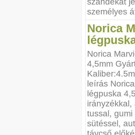
szándékát je
személyes át
Norica M
légpusk
Norica Marv
4,5mm Gyárt
Kaliber:4.5
leírás Noric
légpuska 4,
irányzékkal,
tussal, gumi 
sütéssel, au
távcső előké