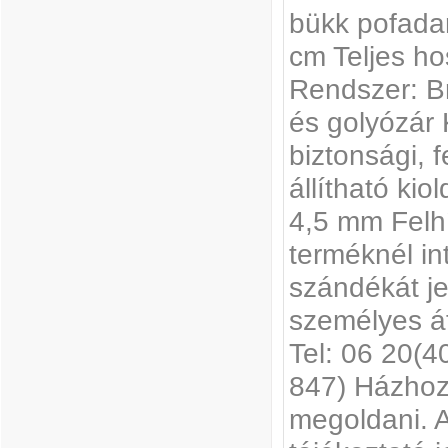
bükk pofada
cm Teljes h
Rendszer: Br
és golyózár 
biztonsági, 
állítható kio
4,5 mm Felhí
terméknél in
szándékát je
személyes át
Tel: 06 20(4
847) Házhoz 
megoldani. A