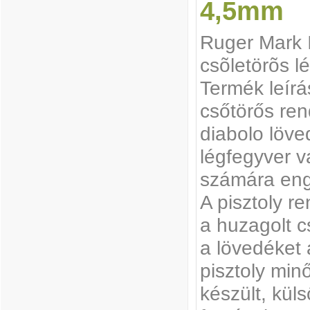
4,5mm
Ruger Mark 
csõletörõs l
Termék leírá
csőtörős re
diabolo löve
légfegyver v
számára enge
A pisztoly 
a huzagolt c
a lövedéket a
pisztoly min
készült, kül