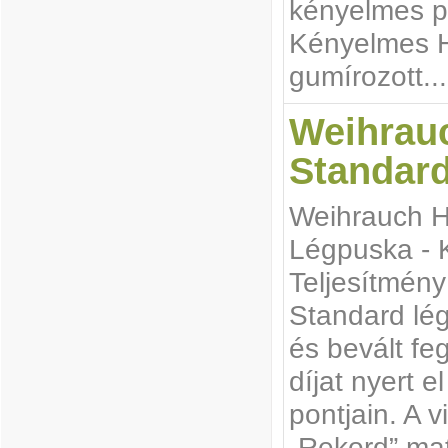
kényelmes po
Kényelmes H
gumírozott...
Weihrau
Standar
Weihrauch 
Légpuska - K
Teljesítmén
Standard lé
és bevált fe
díjat nyert e
pontjain. A v
„Rekord” mat