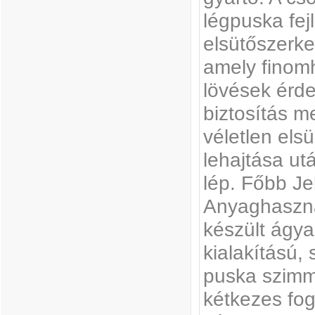
légpuska fej
elsütőszerke
amely finom
lövések érd
biztosítás 
véletlen elsü
lehajtása u
lép. Főbb J
Anyaghaszná
készült ágy
kialakítású, 
puska szimm
kétkezes fog