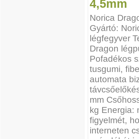
4,5mm
Norica Drag
Gyártó: Nori
légfegyver T
Dragon légp
Pofadékos szi
tusgumi, fib
automata biz
távcsőelőkés
mm Csőhossz
kg Energia: 
figyelmét, h
interneten c