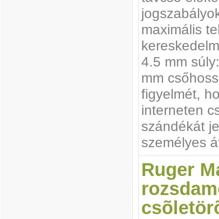
jogszabályo
maximális te
kereskedelmi
4.5 mm súly:
mm csőhoss
figyelmét, h
interneten c
szándékát je
személyes át
Ruger Ma
rozsdam
csõletör