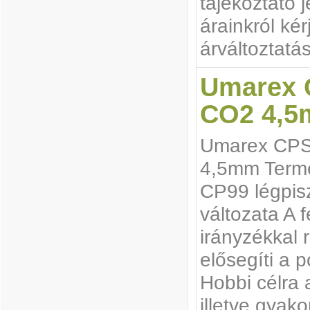
tájékoztató j
árainkról ké
árváltoztatás
Umarex C
CO2 4,
Umarex CPS 
4,5mm Termé
CP99 légpisz
változata A f
irányzékkal 
elősegíti a 
Hobbi célra 
illetve gyako