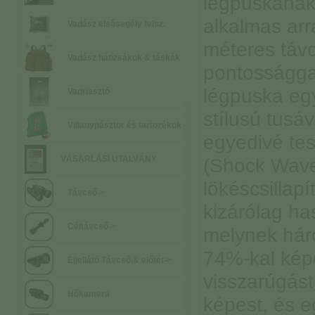
légpuskának
alkalmas arr
Vadász elsősegély felsz.
méteres táv
Vadász hátizsákok & táskák
pontosságga
légpuska eg
Vadriasztó
stílusú tusá
Villanypásztor és tartozékok
egyedivé te
VÁSÁRLÁSI UTALVÁNY
(Shock Wave
lökéscsillapí
Távcső->
kizárólag has
Céltávcső->
melynek háro
74%-kal kép
Éjjellátó Távcső,& előtét->
visszarúgás
Hőkamera
képest, és e