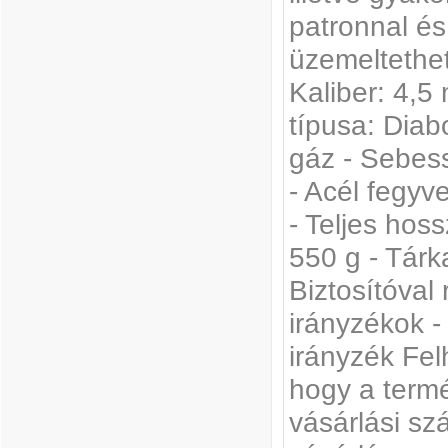
patronnal és
üzemeltethet
Kaliber: 4,5
típusa: Dia
gáz - Sebess
- Acél fegy
- Teljes hos
550 g - Tárk
Biztosítóval
irányzékok - 
irányzék Fel
hogy a termé
vásárlási sz