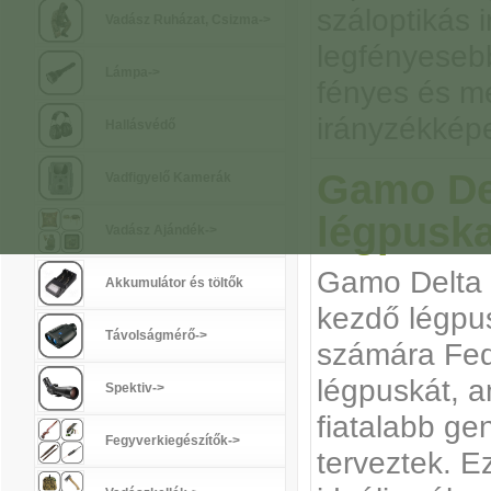
száloptikás 
Vadász Ruházat, Csizma->
legfényesebb
Lámpa->
fényes és m
irányzékképe
Hallásvédő
Gamo Del
Vadfigyelő Kamerák
légpusk
Vadász Ajándék->
Gamo Delta 
Akkumulátor és töltők
kezdő légpus
Távolságmérő->
számára Fed
légpuskát, a
Spektiv->
fiatalabb ge
Fegyverkiegészítők->
terveztek. E