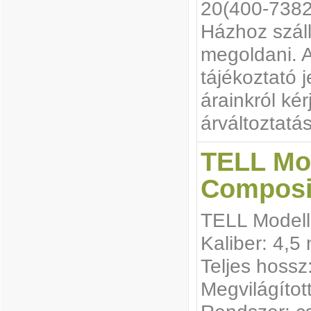
20(400-7382
Házhoz száll
megoldani. A
tájékoztató j
árainkról ké
árváltoztatás
TELL Mo
Composi
TELL Modell
Kaliber: 4,5
Teljes hoss
Megvilágítot