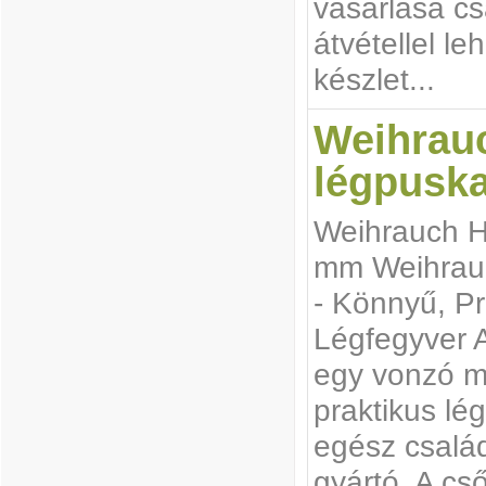
vásárlása c
átvétellel l
készlet...
Weihrau
légpusk
Weihrauch H
mm Weihrau
- Könnyű, Pr
Légfegyver 
egy vonzó m
praktikus lé
egész csalá
gyártó. A c