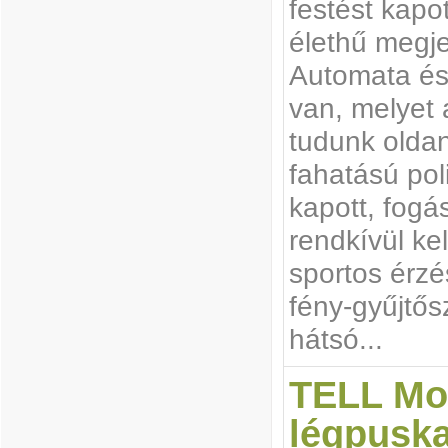
festést kapo
élethű megje
Automata és 
van, melyet 
tudunk oldan
fahatású pol
kapott, fogás
rendkívül ke
sportos érzé
fény-gyűjtős
hátsó...
TELL Mo
légpusk