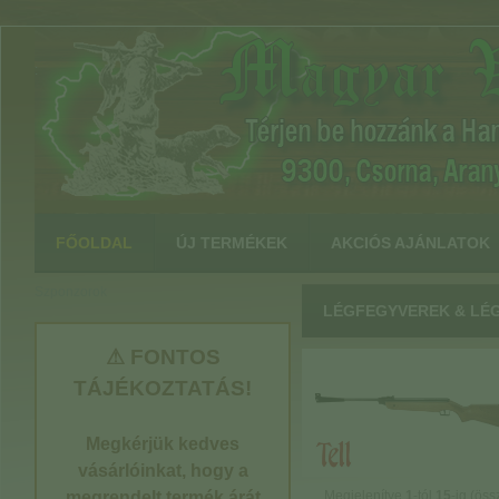
:
FŐOLDAL
ÚJ TERMÉKEK
AKCIÓS AJÁNLATOK
Szponzorok
LÉGFEGYVEREK & LÉ
⚠ FONTOS
TÁJÉKOZTATÁS!
Megkérjük kedves
vásárlóinkat, hogy a
megrendelt termék árát
Megjelenítve
1
-tól
15
-ig (ös