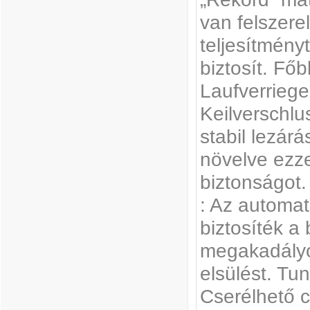
van felszerel
teljesítményt
biztosít. Fő
Laufverriege
Keilverschlus
stabil lezárá
növelve ezze
biztonságot.
: Az automa
biztosíték a
megakadályo
elsülést. Tu
Cserélhető c