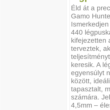
Éld át a prec
Gamo Hunter
Ismerkedjen
440 légpusk
kifejezetten
terveztek, a
teljesítmény
keresik. A l
egyensúlyt n
között, ideál
tapasztalt, 
számára. Jel
4,5mm – éle