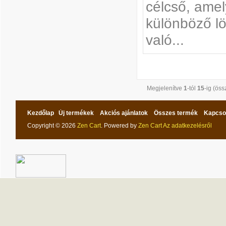
célcső, amel
különböző lö
való...
Megjelenítve
1
-tól
15
-ig (ös
Kezdőlap
Új termékek
Akciós ajánlatok
Összes termék
Kapcso
Copyright © 2026
Zen Cart
. Powered by
Zen Cart
Az adatkezelésről