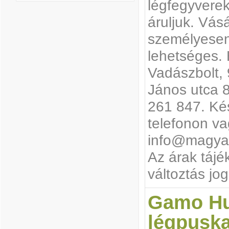
légfegyvereke
áruljuk. Vás
személyesen,
lehetséges. 
Vadászbolt,
János utca 8
261 847. Kés
telefonon va
info@magyar
Az árak tájé
változtás jog
Gamo Hu
légpusk