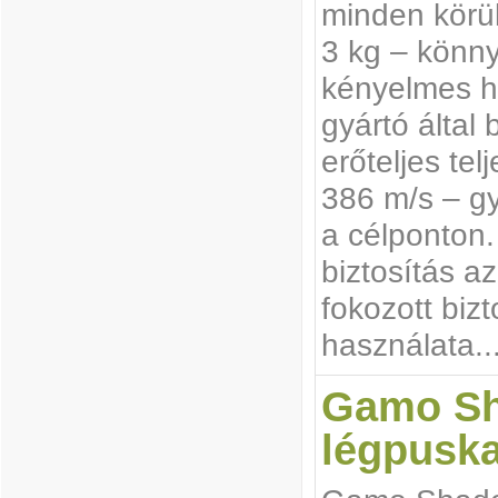
minden körül
3 kg – könn
kényelmes ha
gyártó által 
erőteljes te
386 m/s – g
a célponton.
biztosítás az
fokozott biz
használata..
Gamo Sh
légpuska