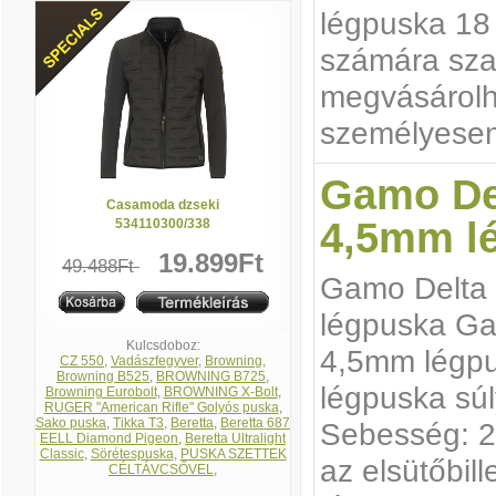
légpuska 18 
számára sz
megvásárolh
személyesen
Gamo De
Casamoda dzseki
4,5mm l
534110300/338
19.899Ft
49.488Ft
Gamo Delta
légpuska Ga
Kulcsdoboz:
4,5mm légpu
CZ 550
,
Vadászfegyver
,
Browning
,
Browning B525
,
BROWNING B725
,
légpuska súl
Browning Eurobolt
,
BROWNING X-Bolt
,
RUGER "American Rifle" Golyós puska
,
Sako puska
,
Tikka T3
,
Beretta
,
Beretta 687
Sebesség: 21
EELL Diamond Pigeon
,
Beretta Ultralight
Classic
,
Sörétespuska
,
PUSKA SZETTEK
az elsütőbill
CÉLTÁVCSŐVEL
,