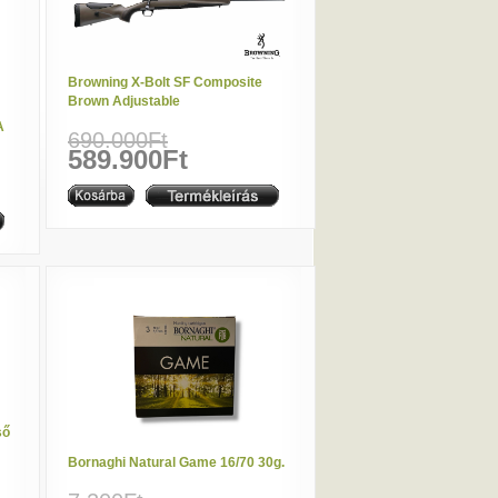
Browning X-Bolt SF Composite
Brown Adjustable
A
690.000Ft
589.900Ft
ső
Bornaghi Natural Game 16/70 30g.