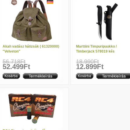
Akah vadász hátizsák ( 61320000)
Marttiini Timpuripuukko /
"Velveton"
Timberjack 578019 kés
56.718Ft
18.990Ft
52.499Ft
12.899Ft