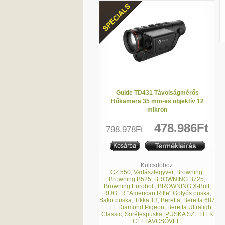
Guide TD431 Távolságmérős
Hőkamera 35 mm-es objektív 12
mikron
478.986Ft
798.978Ft
Kulcsdoboz:
CZ 550
,
Vadászfegyver
,
Browning
,
Browning B525
,
BROWNING B725
,
Browning Eurobolt
,
BROWNING X-Bolt
,
RUGER "American Rifle" Golyós puska
,
Sako puska
,
Tikka T3
,
Beretta
,
Beretta 687
EELL Diamond Pigeon
,
Beretta Ultralight
Classic
,
Sörétespuska
,
PUSKA SZETTEK
CÉLTÁVCSŐVEL
,