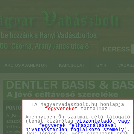
KERESS
AKCIÓS AJÁNLATOK
KAPCSOLAT
GYIK
VADÁS
!A Magyarvadaszbolt.hu honlapja
fegyvereket
tartalmaz!
Amennyiben Ön szakmai célú látogató
(tehát kizárólag
viszonteladó, vagy
fegyverek felhasználásával
hivatásszerűen foglalkozó személy
),