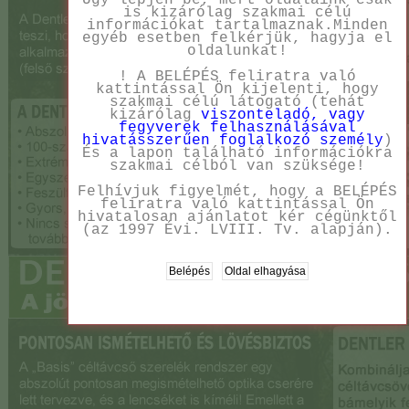
Úgy lépjen be, mert oldalaink csak
is kizárólag szakmai célú
információkat tartalmaznak.Minden
egyéb esetben felkérjük, hagyja el
oldalunkat!
! A BELÉPÉS feliratra való
kattintással Ön kijelenti, hogy
szakmai célú látogató (tehát
kizárólag
viszonteladó, vagy
fegyverek felhasználásával
hivatásszerűen foglalkozó személy
)
És a lapon található információkra
szakmai célból van szüksége!
Felhívjuk figyelmét, hogy a BELÉPÉS
feliratra való kattintással Ön
hivatalosan ajánlatot kér cégünktől
(az 1997 Évi. LVIII. Tv. alapján).