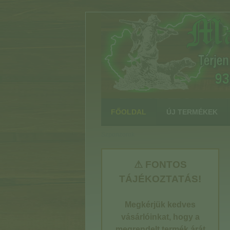
:
FŐOLDAL
ÚJ TERMÉKEK
Szponzorok
⚠ FONTOS
TÁJÉKOZTATÁS!
Megkérjük kedves
vásárlóinkat, hogy a
megrendelt termék árát