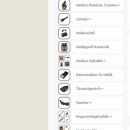
Vadász Ruházat, Csizma->
Lámpa->
Hallásvédő
Vadfigyelő Kamerák
Vadász Ajándék->
Akkumulátor és töltők
Távolságmérő->
Spektiv->
Fegyverkiegészítők->