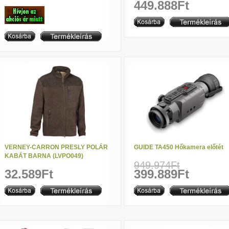
449.888Ft
VERNEY-CARRON PRESLY POLÁR
GUIDE TA450 Hőkamera előtét
KABÁT BARNA (LVPO049)
949.974Ft
32.589Ft
399.889Ft