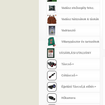
Vadász elsősegély felsz.
Vadász hátizsákok & táskák
Vadriasztó
Villanypásztor és tartozékok
VÁSÁRLÁSI UTALVÁNY
Távcső->
Céltávcső->
Éjjellátó Távcső,& előtét->
Hőkamera