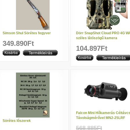
Simson Shul Sörétes fegyver
Dörr SnapShot Cloud PRO 4G W
széles látószögű kamera
349.890Ft
104.897Ft
Falcon Mini Hőkamerás Céltávc
Távolságmérővel MN2-25LRF
Sörétes lőszerek
568.885Ft