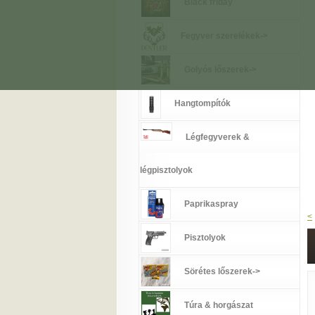
Black friday
Fegyver szerelékek->
Golyós lőszerek->
Hangtompítók
Légfegyverek &
légpisztolyok
Paprikaspray
<
Pisztolyok
Sörétes lőszerek->
Túra & horgászat