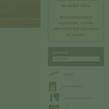
ne utalják előre.
Munkatársainkkal
egyeztetve, számla
ellenében kell teljesíteni
az utalást.
GYÁRTÓ
AKCIÓ
Akciós lőszerek
Automata vadetetők