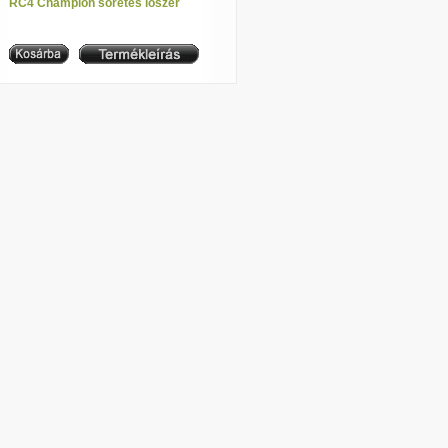
RC4 Champion sörétes lőszer