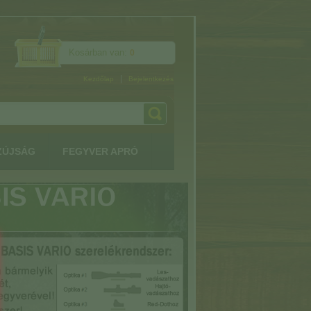
Kosárban van:
0
|
Kezdőlap
Bejelentkezés
ZÚJSÁG
FEGYVER APRÓ