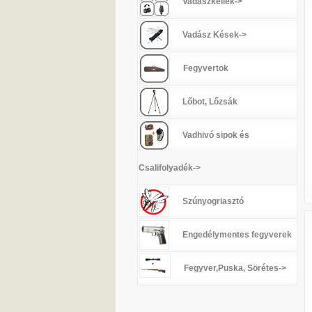
Vadászkellék->
Vadász Kések->
Fegyvertok
Lőbot, Lőzsák
Vadhivó sipok és
Csalifolyadék->
Szúnyogriasztó
Engedélymentes fegyverek
Fegyver,Puska, Sörétes->