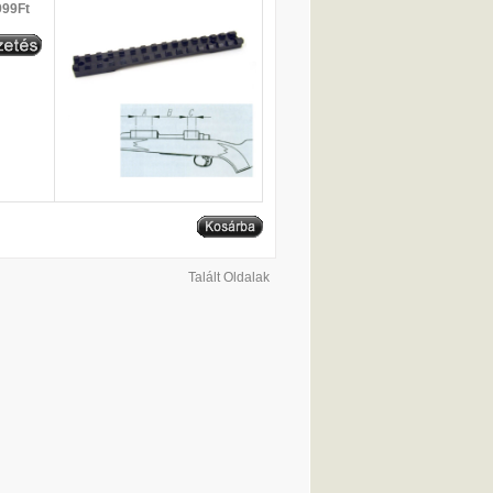
999Ft
Talált Oldalak