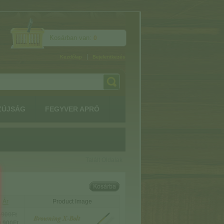
Kosárban van:
0
|
Kezdőlap
Bejelentkezés
ZÚJSÁG
FEGYVER APRÓ
Talált Oldalak
Ár
Product Image
.900Ft
.900Ft