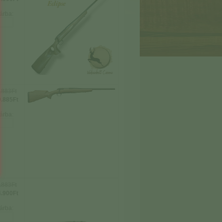
árba:
.883Ft
.885Ft
árba:
.883Ft
.900Ft
árba: