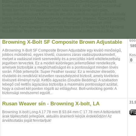
Biztonságos tárazás Aranyozott elsütőbillentyű Direkt elsütőszerkezet
Lakkozott dió tus Irányzékkal szerelt változat 60° zárfogantyú nyitás Matt
felület barnítás A leírásban szereplő adatok tájékoztató jellegűek,
típusonként változhat! Kaliberekről aktuális árakról és egyéb információkról
kérjük érdeklődjön! A fegyvertörvény értelmében, fegyvert, lőszert kizárólag
személyesen,az üzletben fegyvertartási engedély birtokában lehet
vásárolni! A webshopban megrendelt fegyverek és lőszerek NEM kerülnek
kiszállításra! További információért látogasson el boltunkba! Az árak...
690
Browning X-Bolt SF Composite Brown Adjustable
589
A Browning X-Bolt SF Composite Brown Adjustable egy kiváló minőségű,
jobbos működésű, egyes lövetű, csavaros záras vadászpuskamodell,
Kos
melyet a vadászat iránti szenvedély és a precizitás iránti elkötelezettség
jegyében terveztek. Ez a modell különleges jellemzőkkel rendelkezik,
amelyek biztosítják a megbízhatóságot és a pontosságot minden lövés
során. Főbb jellemzők: Super Feather ravasz: Ez a rendszer élesebb,
rövidebb és rendkívül közvetlen ravaszképzést biztosít, amely kivételes
lövészeti élményt nyújt. Kettős ágyazás (Double Bedding): A szabadon
lebegő cső kettős ágyazása biztosítja a maximális pontosságot azáltal,
hogy a csövet két ponton rögzíti az előágyhoz. Bolt-unlocking gomb: A
biztonsági rendszerrel együtt...
31.
Rusan Weaver sín - Browning X-bolt, LA
Browning X-bolt Long A 17.78 mm B 93.84 mm C 17.78 mm A feltüntetett
árak tájékoztató jellegűek, aktuális árainkról kérjük érdeklődjön! Az
árváltoztatás jogát fenntartjuk!