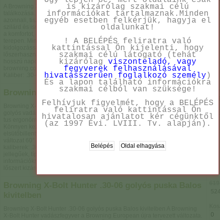
Úgy lépjen be, mert oldalaink csak
is kizárólag szakmai célú
A Browning X-Bolt Eclipse .30-06 a megbízhatóság és pontosság
információkat tartalmaznak.Minden
találkozása. Thumb-hole tusa stabil fogást biztosít, a Feather Trigger
Kos
egyéb esetben felkérjük, hagyja el
azonnali, tiszta elsütést nyújt, míg az X-Lock rendszer egyszerre nyújt
oldalunkat!
szilárd és ismételhető távcső-pozícionálást. Az Inflex lökéscsillapító növeli
a komfortot, a 60°-os bolt-emelés pedig gyors újratöltést tesz lehetővé
! A BELÉPÉS feliratra való
terepen. Minden X-Bolt magas gyártási minőséggel és részletgazdag
kattintással Ön kijelenti, hogy
kidolgozással készül. A .30-06 kaliber nagyvad-vadászatra és többféle
szakmai célú látogató (tehát
lőszerhasználatra is kiváló, a fegyver ergonomikus kialakítása pedig
kizárólag
viszonteladó, vagy
hosszú napokat is kényelmessé tesz az erdőn. Gyártó: Browning.
fegyverek felhasználásával
browning.com Modell: X-Bolt Eclipse (Eclipse Hunter változatok léteznek).
hivatásszerűen foglalkozó személy
)
Kaliber: .30-06 Springfield. Csőhossz...
És a lapon található információkra
szakmai célból van szüksége!
619
Browning X-Bolt Hunter
559
Felhívjuk figyelmét, hogy a BELÉPÉS
Browning X-Bolt Hunter A Browning X-Bolt egy tökéletesen megtervezett
feliratra való kattintással Ön
golyós vadászfegyver. Kiválló minőségű csöve biztosítja a jó szórásképet. A
Kos
hivatalosan ajánlatot kér cégünktől
tus ergonómikus kialakításának köszönhetően tökéletesen kézbe illik.
(az 1997 Évi. LVIII. Tv. alapján).
Könnyen kezelhető, és tisztítható fegyver. Biztonságos tárazás Aranyozott
elsütőbillentyű Direkt elsütőszerkezet Lakkozott dió tus Irányzékkal szerelt
változat 60° zárfogantyú nyitás Kivehető tár Matt felület barnítás Elérhető
kaliberek: .308 Win. 30-06 A leírásban szereplő adatok tájékoztató
jellegűek, típusonként változhat! Kaliberekről aktuális árakról és egyéb
információkról kérjük érdeklődjön! A fegyvertörvény értelmében, fegyvert,
lőszert kizárólag személyesen,az üzletben fegyvertartási...
619
Browning X-Bolt Hunter .30-06 golyós puska Balos
524
kivitelben
Kos
Browning X-Bolt Hunter .30-06 golyós puska Balos kivitelben A Browning
X-Bolt Hunter vadászfegyver a Browning European újra tervezett változata.