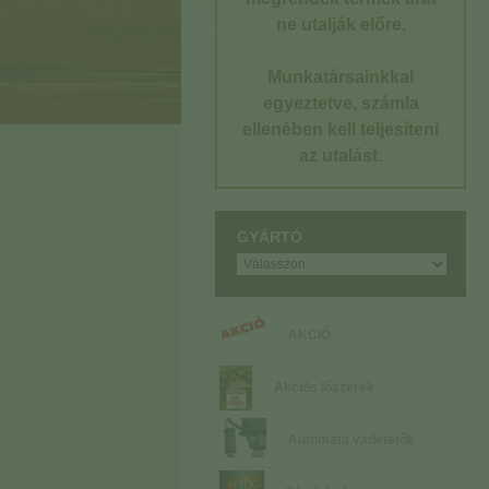
ne utalják előre.
Munkatársainkkal
egyeztetve, számla
ellenében kell teljesíteni
az utalást.
GYÁRTÓ
AKCIÓ
Akciós lőszerek
Automata vadetetők