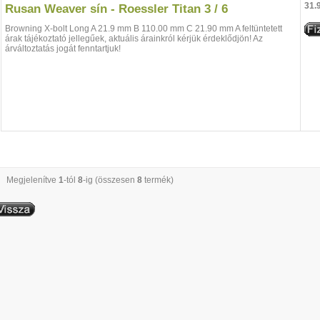
31.
Rusan Weaver sín - Roessler Titan 3 / 6
Browning X-bolt Long A 21.9 mm B 110.00 mm C 21.90 mm A feltüntetett
árak tájékoztató jellegűek, aktuális árainkról kérjük érdeklődjön! Az
árváltoztatás jogát fenntartjuk!
Megjelenítve
1
-tól
8
-ig (összesen
8
termék)