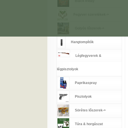
Black friday
Fegyver szerelékek->
Golyós lőszerek->
Hangtompítók
Légfegyverek &
légpisztolyok
Paprikaspray
Pisztolyok
Sörétes lőszerek->
Túra & horgászat