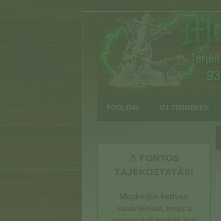
:
FŐOLDAL
ÚJ TERMÉKEK
Szponzorok
⚠ FONTOS
TÁJÉKOZTATÁS!
Megkérjük kedves
vásárlóinkat, hogy a
megrendelt termék árát