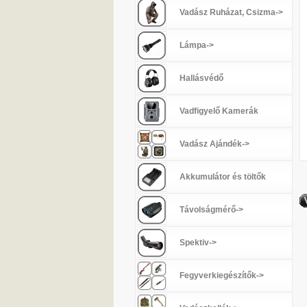
Vadász Ruházat, Csizma->
Lámpa->
Hallásvédő
Vadfigyelő Kamerák
Vadász Ajándék->
Akkumulátor és töltők
Távolságmérő->
Spektiv->
Fegyverkiegészítők->