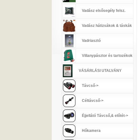
Vadász elsősegély felsz.
Vadász hátizsákok & táskák
Vadriasztó
Villanypásztor és tartozékok
VÁSÁRLÁSI UTALVÁNY
Távcső->
Céltávcső->
Éjjellátó Távcső,& előtét->
Hőkamera