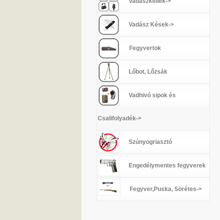
Vadászkellék->
Vadász Kések->
Fegyvertok
Lőbot, Lőzsák
Vadhivó sipok és
Csalifolyadék->
Szúnyogriasztó
Engedélymentes fegyverek
Fegyver,Puska, Sörétes->