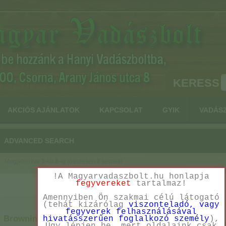
KERESS
AKCIÓS AJÁNLATOK
KAPCSOLAT
GYIK
VADÁS
ADVANCED SEARCH
Megjelenítve
1
-tól
8
-ig (összesen
8
termék)
!A Magyarvadaszbolt.hu honlapja
fegyvereket
tartalmaz!
Amennyiben Ön szakmai célú látogató
Terméknév
(tehát kizárólag
viszonteladó, vagy
fegyverek felhasználásával
749
Browning X-Bolt Eclipse 30-06 Cal. golyós fegyver
hivatásszerűen foglalkozó személy
),
649