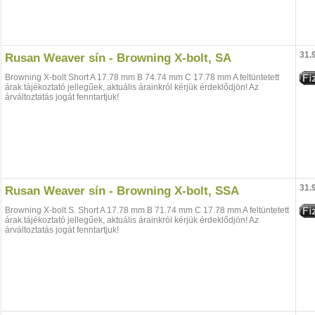
31.
Rusan Weaver sín - Browning X-bolt, SA
Browning X-bolt Short A 17.78 mm B 74.74 mm C 17.78 mm A feltüntetett
árak tájékoztató jellegűek, aktuális árainkról kérjük érdeklődjön! Az
árváltoztatás jogát fenntartjuk!
31.
Rusan Weaver sín - Browning X-bolt, SSA
Browning X-bolt S. Short A 17.78 mm B 71.74 mm C 17.78 mm A feltüntetett
árak tájékoztató jellegűek, aktuális árainkról kérjük érdeklődjön! Az
árváltoztatás jogát fenntartjuk!