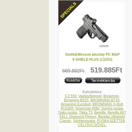
Smith&Wesson pisztoly PC M&P
9 SHIELD PLUS (13253)
519.885Ft
669.882Ft
Kulcsdoboz:
CZ 550
,
Vadászfegyver
,
Browning
,
Browning B525
,
BROWNING B725
,
Browning Eurobolt
,
BROWNING X-Bolt
,
RUGER "American Rifle" Golyós puska
,
Sako puska
,
Tikka T3
,
Beretta
,
Beretta 687
EELL Diamond Pigeon
,
Beretta Ultralight
Classic
,
Sörétespuska
,
PUSKA SZETTEK
CÉLTÁVCSŐVEL
,