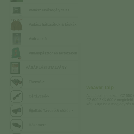
Vadász elsősegély felsz.
Vadász hátizsákok & táskák
Vadriasztó
Villanypásztor és tartozékok
VÁSÁRLÁSI UTALVÁNY
Távcső->
weaver talp
Az alábbi típusokra : CZ 550
Céltávcső->
CZ 600 ZKK 600 A megfelelő 
kérjük írja be a megjegyzés r
Éjjellátó Távcső,& előtét->
Hőkamera