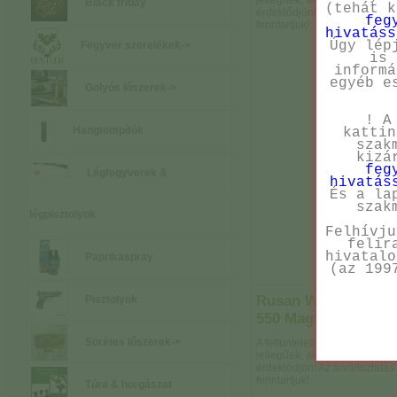
jellegűek, aktuális árainkról 
Black friday
(tehát 
érdeklődjön! Az árváltoztatás
feg
fenntartjuk!
hivatáss
Úgy lép
Fegyver szerelékek->
is 
informá
egyéb e
Golyós lőszerek->
! A
Hangtompítók
kattin
szak
kizá
feg
Légfegyverek &
hivatás
És a la
szak
légpisztolyok
Felhívju
felir
hivatalo
Paprikaspray
(az 199
Rusan Weaver sín -
Pisztolyok
550 Magnum
Sörétes lőszerek->
A feltüntetett árak tájékoztató
jellegűek, aktuális árainkról 
érdeklődjön! Az árváltoztatás
fenntartjuk!
Túra & horgászat