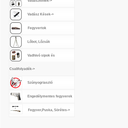
Vadászkellék->
Vadász Kések->
Fegyvertok
Lőbot, Lőzsák
Vadhivó sipok és
Csalifolyadék->
Szúnyogriasztó
Engedélymentes fegyverek
Fegyver,Puska, Sörétes->