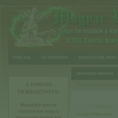
:
FŐOLDAL
ÚJ TERMÉKEK
AKCIÓS AJÁNLATOK
Szponzorok
ADVANCED SEARCH
⚠ FONTOS
Megjelenítve
1
-tól
4
-ig (öss
TÁJÉKOZTATÁS!
Megkérjük kedves
Terméknév
vásárlóinkat, hogy a
Kozáp hidas acél
megrendelt termék árát