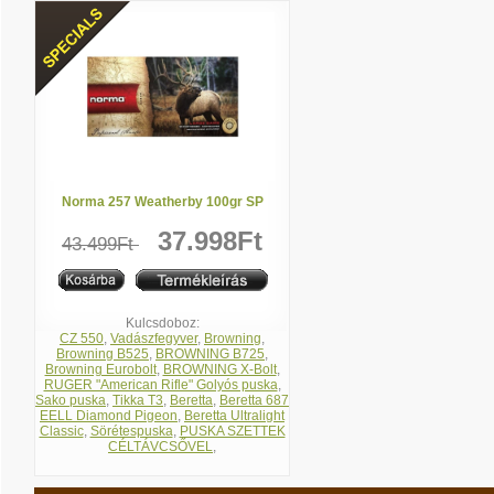
Norma 257 Weatherby 100gr SP
37.998Ft
43.499Ft
Kulcsdoboz:
CZ 550
,
Vadászfegyver
,
Browning
,
Browning B525
,
BROWNING B725
,
Browning Eurobolt
,
BROWNING X-Bolt
,
RUGER "American Rifle" Golyós puska
,
Sako puska
,
Tikka T3
,
Beretta
,
Beretta 687
EELL Diamond Pigeon
,
Beretta Ultralight
Classic
,
Sörétespuska
,
PUSKA SZETTEK
CÉLTÁVCSŐVEL
,