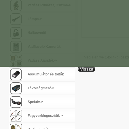
Vadász Ruházat, Csizma->
Lámpa->
Hallásvédő
Vadfigyelő Kamerák
Megjelenítve
1
-tól
4
-ig (öss
Vadász Ajándék->
Akkumulátor és töltők
Távolságmérő->
Spektiv->
Fegyverkiegészítők->