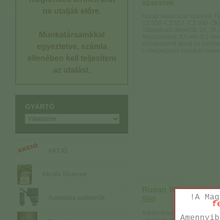
szerelék
ne utalják előre.
Kozáp hidas acél szerelék Tí
CZ 550 -CZ 557 -CZ 600 -ZK
Választható átmérők: 26, 30,
Munkatársainkkal
Magasságok: 3,5 mm 6,5 mm
A kiválasztott típust és mérete
egyeztetve, számla
a megjegyzés rovatban beírni
ellenében kell teljesíteni
az utalást.
GYÁRTÓ
AKCIÓ
Akciós lőszerek
Rusan Weaver sín -
!A Mag
Automata vadetetők
550
f
A feltüntetett árak tájékoztató
Amennyib