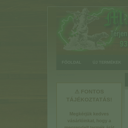
:
FŐOLDAL
ÚJ TERMÉKEK
Szponzorok
⚠ FONTOS
TÁJÉKOZTATÁS!
Megkérjük kedves
vásárlóinkat, hogy a
megrendelt termék árát