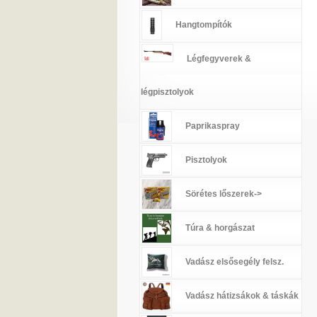
Hangtompítók
Légfegyverek &
légpisztolyok
Paprikaspray
Pisztolyok
Sörétes lőszerek->
Túra & horgászat
Vadász elsősegély felsz.
Vadász hátizsákok & táskák