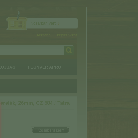
Kosárban van:
0
|
Kezdőlap
Bejelentkezés
ZÚJSÁG
FEGYVER APRÓ
erelék, 26mm, CZ 584 / Tatra