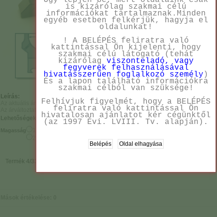
Úgy lépjen be, mert oldalaink csak
is kizárólag szakmai célú
információkat tartalmaznak.Minden
egyéb esetben felkérjük, hagyja el
oldalunkat!
! A BELÉPÉS feliratra való
kattintással Ön kijelenti, hogy
szakmai célú látogató (tehát
kizárólag
viszonteladó, vagy
fegyverek felhasználásával
hivatásszerűen foglalkozó személy
)
És a lapon található információkra
szakmai célból van szüksége!
Leírás:
Felhívjuk figyelmét, hogy a BELÉPÉS
Az aktuális árainkról kérjük érdeklődjön!
feliratra való kattintással Ön
Az árváltoztatás jogát fenntartjuk!
hivatalosan ajánlatot kér cégünktől
Lehetőségek:
(az 1997 Évi. LVIII. Tv. alapján).
19 mm
Magasság
24 mm
Termék 4/33
Mások értékelése: 0