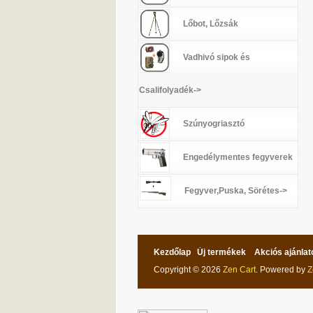
Lőbot, Lőzsák
Vadhivó sipok és
Csalifolyadék->
Szúnyogriasztó
Engedélymentes fegyverek
Fegyver,Puska, Sörétes->
Kezdőlap
Új termékek
Akciós ajánlat
Copyright © 2026
Zen Cart
. Powered by
Z