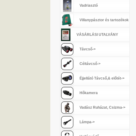
Vadriasztó
Villanypásztor és tartozékok
VÁSÁRLÁSI UTALVÁNY
Távcső->
Céltávcső->
Éjjellátó Távcső,& előtét->
Hőkamera
Vadász Ruházat, Csizma->
Lámpa->