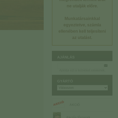
ne utalják előre.
Munkatársainkkal
egyeztetve, számla
ellenében kell teljesíteni
az utalást.
AJÁNLÁS
Ajánlja ezt a terméket valakinek.
GYÁRTÓ
AKCIÓ
Akciós lőszerek