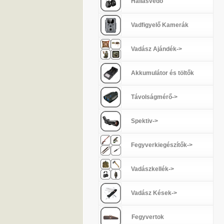
Hallásvédő
Vadfigyelő Kamerák
Vadász Ajándék->
Akkumulátor és töltők
Távolságmérő->
Spektiv->
Fegyverkiegészítők->
Vadászkellék->
Vadász Kések->
Fegyvertok