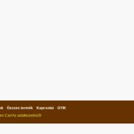
ok
Összes termék
Kapcsolat
GYIK
en Cart
Az adatkezelésről