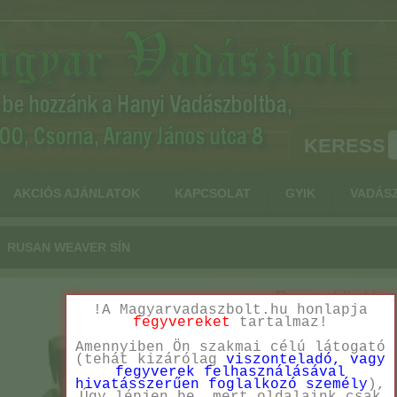
KERESS
AKCIÓS AJÁNLATOK
KAPCSOLAT
GYIK
VADÁS
RUSAN WEAVER SÍN
Rusan oldható sz
!A Magyarvadaszbolt.hu honlapja
fegyvereket
tartalmaz!
Ár:
Amennyiben Ön szakmai célú látogató
(tehát kizárólag
viszonteladó, vagy
fegyverek felhasználásával
hivatásszerűen foglalkozó személy
),