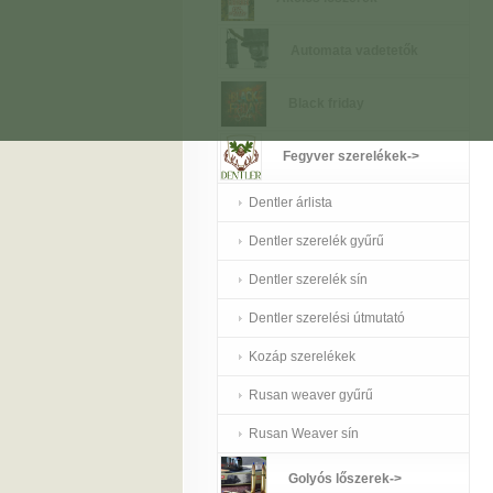
Automata vadetetők
Black friday
Fegyver szerelékek
->
Dentler árlista
Dentler szerelék gyűrű
Dentler szerelék sín
Dentler szerelési útmutató
Kozáp szerelékek
Rusan weaver gyűrű
Rusan Weaver sín
Golyós lőszerek->