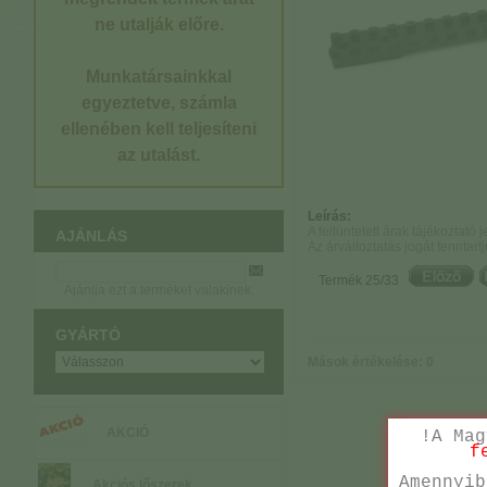
ne utalják előre.
Munkatársainkkal
egyeztetve, számla
ellenében kell teljesíteni
az utalást.
Leírás:
A feltüntetett árak tájékoztató 
AJÁNLÁS
Az árváltoztatás jogát fenntartj
Termék 25/33
Ajánlja ezt a terméket valakinek.
GYÁRTÓ
Mások értékelése: 0
AKCIÓ
!A Mag
f
Amennyib
Akciós lőszerek