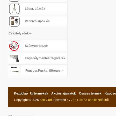
Lőbot, Lőzsák
Vadhivó sipok és
Csalifolyadék->
Szúnyogriasztó
Engedélymentes fegyverek
Fegyver,Puska, Sörétes->
Kezdőlap
Új termékek
Akciós ajánlatok
Összes termék
Kapcso
Copyright © 2026
Zen Cart
. Powered by
Zen Cart
Az adatkezelésről