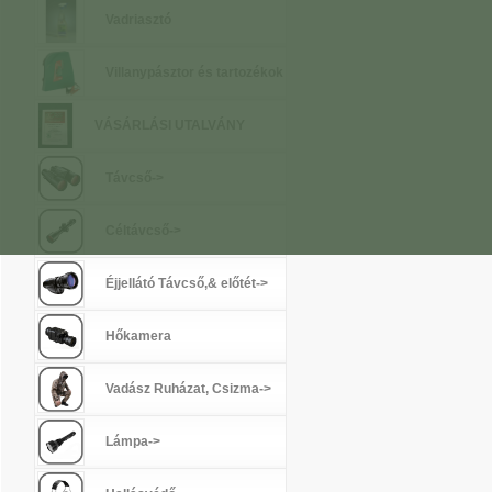
Vadriasztó
Villanypásztor és tartozékok
VÁSÁRLÁSI UTALVÁNY
Távcső->
Céltávcső->
Éjjellátó Távcső,& előtét->
Hőkamera
Vadász Ruházat, Csizma->
Lámpa->