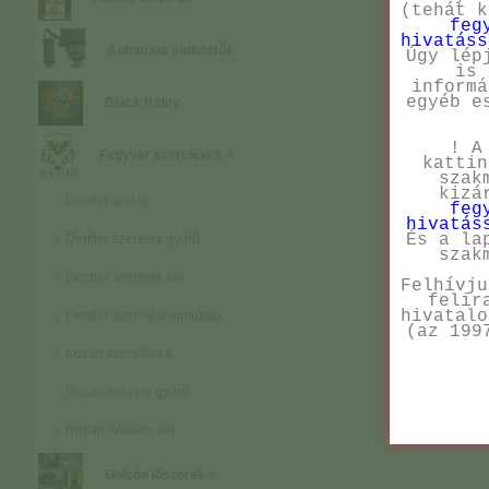
(tehát 
feg
hivatáss
Automata vadetetők
Úgy lép
is 
informá
egyéb e
Black friday
! A
Fegyver szerelékek
->
kattin
szak
kizá
Dentler árlista
feg
hivatás
És a la
Dentler szerelék gyűrű
szak
Dentler szerelék sín
Felhívju
felir
hivatalo
Dentler szerelési útmutató
(az 199
Kozáp szerelékek
Rusan weaver gyűrű
Rusan Weaver sín
Golyós lőszerek->