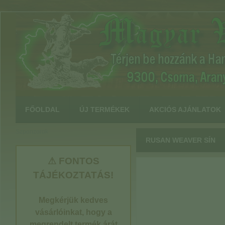
:
FŐOLDAL
ÚJ TERMÉKEK
AKCIÓS AJÁNLATOK
Szponzorok
RUSAN WEAVER SÍN
⚠ FONTOS
TÁJÉKOZTATÁS!
Megkérjük kedves
vásárlóinkat, hogy a
megrendelt termék árát