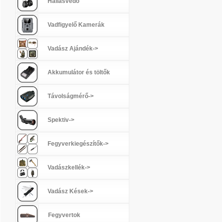
Hallásvédő
Vadfigyelő Kamerák
Vadász Ajándék->
Akkumulátor és töltők
Távolságmérő->
Spektiv->
Fegyverkiegészítők->
Vadászkellék->
Vadász Kések->
Fegyvertok