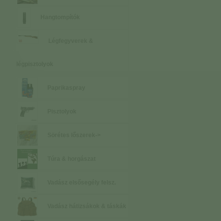
Hangtompítók
Légfegyverek &
légpisztolyok
Paprikaspray
Pisztolyok
Sörétes lőszerek->
Túra & horgászat
Vadász elsősegély felsz.
Vadász hátizsákok & táskák